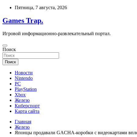
Перейти
Пятница, 7 августа, 2026
к
содержимому
Games Trap.
Игровой информационно-развлекательный портал.
Поиск
Поиск
Новости
Nintendo
PC
PlayStation
Xbox
Железо
Киберспорт
Карта сайта
Главная
Железо
Японцы продавали GACHA-коробки с видеокартами вплот