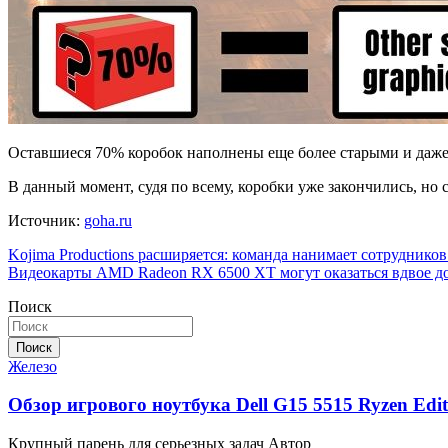
Оставшиеся 70% коробок наполнены еще более старыми и даже 
В данный момент, судя по всему, коробки уже закончились, но с
Источник:
goha.ru
Навигация
Kojima Productions расширяется: команда нанимает сотруднико
Видеокарты AMD Radeon RX 6500 XT могут оказаться вдвое д
по
Поиск
записям
Поиск
Железо
Обзор игрового ноутбука Dell G15 5515 Ryzen Edit
Крупный парень для серьезных задач Автор