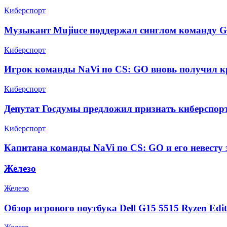
Киберспорт
Музыкант Mujiuce поддержал синглом команду G
Киберспорт
Игрок команды NaVi по CS: GO вновь получил к
Киберспорт
Депутат Госдумы предложил признать киберспор
Киберспорт
Капитана команды NaVi по CS: GO и его невесту 
Железо
Железо
Обзор игрового ноутбука Dell G15 5515 Ryzen Edit