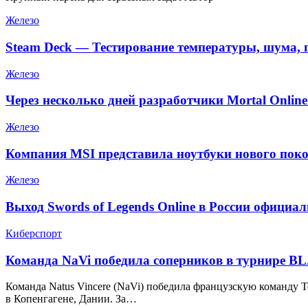
Железо
Steam Deck — Тестирование температуры, шума, 
Железо
Через несколько дней разработчики Mortal Onlin
Железо
Компания MSI представила ноутбуки нового поко
Железо
Выход Swords of Legends Online в России официа
Киберспорт
Команда NaVi победила соперников в турнире BLAS
Команда Natus Vincere (NaVi) победила французскую команду Team
в Копенгагене, Дании. За…