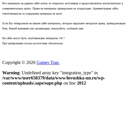
Все материалы на данном сайте взяты из открытых источников и предоставляются исключительно в
ознакомительных целях. Права на материалы принадлежат их владельцам. Администрация сайта
ответственности за содержание материала не несет.
Если Вы обнаружили на нашем сайте материалы, которые нарушают авторские права, принадлежащие
Вам, Вашей компании или организации, пожалуйста, сообщите нам.
На сайте могут быть опубликованы материалы 18+!
При цитировании ссылка на источник обязательна.
Copyright © 2026
Games Trap.
Warning
: Undefined array key "integration_type" in
/var/www/user658379/data/www/lovushka-nn.ru/wp-
content/uploads/.sape/sape.php
on line
2012