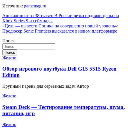
Источник:
gamemag.ru
Навигация
Апокалипсис за 38 тысяч: В России резко подняли цены на
Xbox Series S и геймпады
по
«Цель — вывести Соника на совершенно новый уровень»:
записям
Продюсер Sonic Frontiers высказался о новом платформере
Поиск
Поиск
Железо
Обзор игрового ноутбука Dell G15 5515 Ryzen
Edition
Крупный парень для серьезных задач Автор
Железо
Steam Deck — Тестирование температуры, шума,
питания, игр
Железо