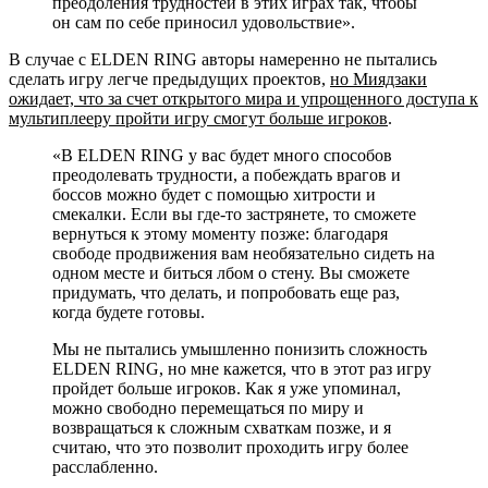
преодоления трудностей в этих играх так, чтобы
он сам по себе приносил удовольствие».
В случае с ELDEN RING авторы намеренно не пытались
сделать игру легче предыдущих проектов,
но Миядзаки
ожидает, что за счет открытого мира и упрощенного доступа к
мультиплееру пройти игру смогут больше игроков
.
«В ELDEN RING у вас будет много способов
преодолевать трудности, а побеждать врагов и
боссов можно будет с помощью хитрости и
смекалки. Если вы где-то застрянете, то сможете
вернуться к этому моменту позже: благодаря
свободе продвижения вам необязательно сидеть на
одном месте и биться лбом о стену. Вы сможете
придумать, что делать, и попробовать еще раз,
когда будете готовы.
Мы не пытались умышленно понизить сложность
ELDEN RING, но мне кажется, что в этот раз игру
пройдет больше игроков. Как я уже упоминал,
можно свободно перемещаться по миру и
возвращаться к сложным схваткам позже, и я
считаю, что это позволит проходить игру более
расслабленно.