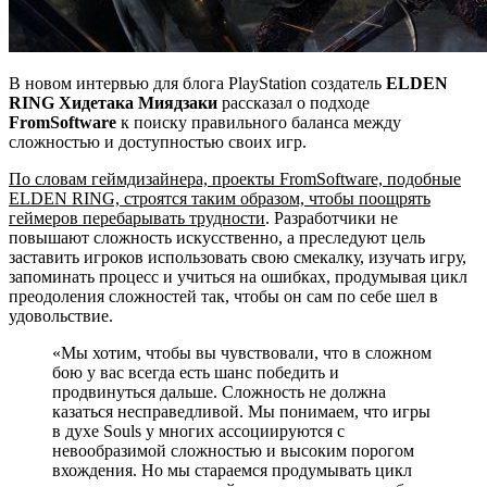
В новом интервью для блога PlayStation создатель
ELDEN
RING Хидетака Миядзаки
рассказал о подходе
FromSoftware
к поиску правильного баланса между
сложностью и доступностью своих игр.
По словам геймдизайнера, проекты FromSoftware, подобные
ELDEN RING, строятся таким образом, чтобы поощрять
геймеров перебарывать трудности
. Разработчики не
повышают сложность искусственно, а преследуют цель
заставить игроков использовать свою смекалку, изучать игру,
запоминать процесс и учиться на ошибках, продумывая цикл
преодоления сложностей так, чтобы он сам по себе шел в
удовольствие.
«Мы хотим, чтобы вы чувствовали, что в сложном
бою у вас всегда есть шанс победить и
продвинуться дальше. Сложность не должна
казаться несправедливой. Мы понимаем, что игры
в духе Souls у многих ассоциируются с
невообразимой сложностью и высоким порогом
вхождения. Но мы стараемся продумывать цикл