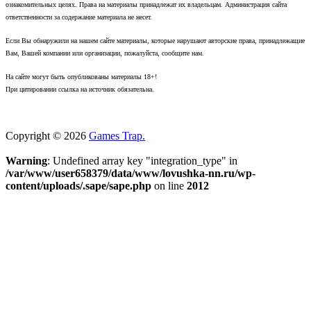
ознакомительных целях. Права на материалы принадлежат их владельцам. Администрация сайта
ответственности за содержание материала не несет.
Если Вы обнаружили на нашем сайте материалы, которые нарушают авторские права, принадлежащие
Вам, Вашей компании или организации, пожалуйста, сообщите нам.
На сайте могут быть опубликованы материалы 18+!
При цитировании ссылка на источник обязательна.
Copyright © 2026
Games Trap.
Warning
: Undefined array key "integration_type" in
/var/www/user658379/data/www/lovushka-nn.ru/wp-
content/uploads/.sape/sape.php
on line
2012