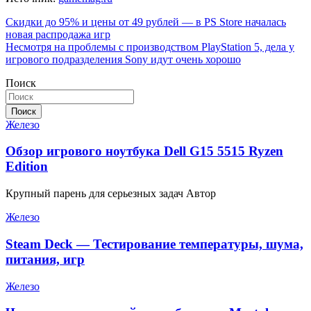
Навигация
Скидки до 95% и цены от 49 рублей — в PS Store началась
новая распродажа игр
по
Несмотря на проблемы с производством PlayStation 5, дела у
записям
игрового подразделения Sony идут очень хорошо
Поиск
Поиск
Железо
Обзор игрового ноутбука Dell G15 5515 Ryzen
Edition
Крупный парень для серьезных задач Автор
Железо
Steam Deck — Тестирование температуры, шума,
питания, игр
Железо