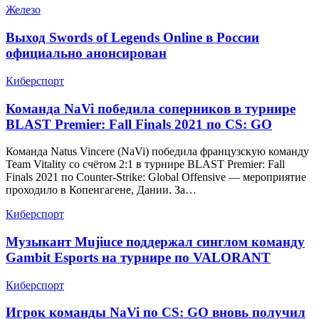
Железо
Выход Swords of Legends Online в России
официально анонсирован
Киберспорт
Команда NaVi победила соперников в турнире
BLAST Premier: Fall Finals 2021 по CS: GO
Команда Natus Vincere (NaVi) победила французскую команду
Team Vitality со счётом 2:1 в турнире BLAST Premier: Fall
Finals 2021 по Counter-Strike: Global Offensive — мероприятие
проходило в Копенгагене, Дании. За…
Киберспорт
Музыкант Mujiuce поддержал синглом команду
Gambit Esports на турнире по VALORANT
Киберспорт
Игрок команды NaVi по CS: GO вновь получил