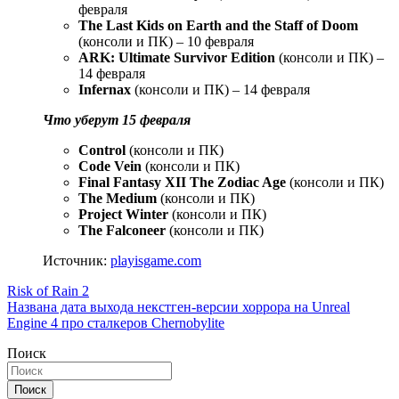
февраля
The Last Kids on Earth and the Staff of Doom
(консоли и ПК) – 10 февраля
ARK: Ultimate Survivor Edition
(консоли и ПК) –
14 февраля
Infernax
(консоли и ПК) – 14 февраля
Что уберут 15 февраля
Control
(консоли и ПК)
Code Vein
(консоли и ПК)
Final Fantasy XII The Zodiac Age
(консоли и ПК)
The Medium
(консоли и ПК)
Project Winter
(консоли и ПК)
The Falconeer
(консоли и ПК)
Источник:
playisgame.com
Навигация
Risk of Rain 2
Названа дата выхода некстген-версии хоррора на Unreal
по
Engine 4 про сталкеров Chernobylite
записям
Поиск
Поиск