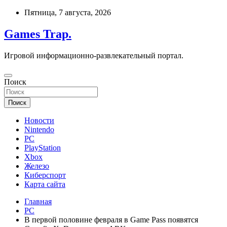
Перейти
Пятница, 7 августа, 2026
к
содержимому
Games Trap.
Игровой информационно-развлекательный портал.
Поиск
Поиск
Новости
Nintendo
PC
PlayStation
Xbox
Железо
Киберспорт
Карта сайта
Главная
PC
В первой половине февраля в Game Pass появятся