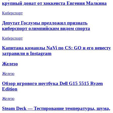
крупный донат от хоккеиста Евгения Малкина
Киберспорт
Депутат Госдумы предложил признать
киберспорт олимпийским видом спорта
Киберспорт
Капитана команды NaVi по CS: GO и его невесту
затравили в Instagram
Железо
Железо
Обзор игрового ноутбука Dell G15 5515 Ryzen
Edition
Железо
Steam Deck — Тестирование температуры, шума,