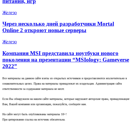
питания, игр
Железо
Через несколько дней разработчики Mortal
Online 2 откроют новые серверы
Железо
Компания MSI представила ноутбуки нового
поколения на презентации “MSIology: Gameverse
2022”
Все материалы на данном сайте взяты из открытых источников и предоставляются исключительно в
ознакомительных целях. Права на материалы принадлежат их владельцам. Администрация сайта
ответственности за содержание материала не несет.
Если Вы обнаружили на нашем сайте материалы, которые нарушают авторские права, принадлежащие
Вам, Вашей компании или организации, пожалуйста, сообщите нам.
На сайте могут быть опубликованы материалы 18+!
При цитировании ссылка на источник обязательна.