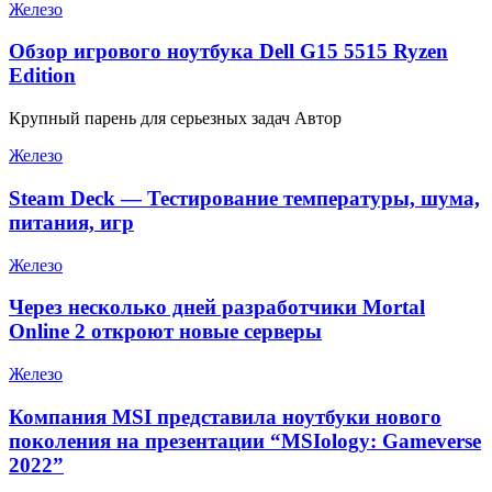
Железо
Обзор игрового ноутбука Dell G15 5515 Ryzen
Edition
Крупный парень для серьезных задач Автор
Железо
Steam Deck — Тестирование температуры, шума,
питания, игр
Железо
Через несколько дней разработчики Mortal
Online 2 откроют новые серверы
Железо
Компания MSI представила ноутбуки нового
поколения на презентации “MSIology: Gameverse
2022”