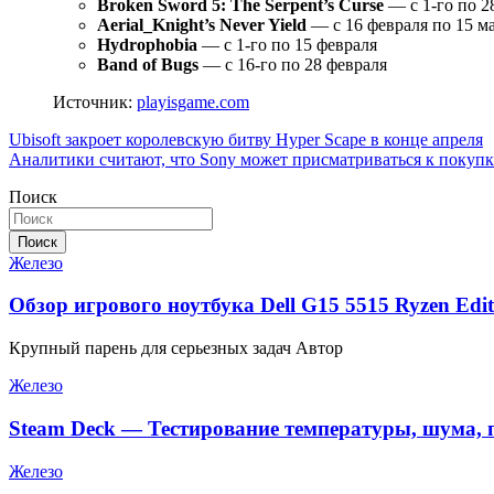
Broken Sword 5: The Serpent’s Curse
— с 1-го по 2
Aerial_Knight’s Never Yield
— с 16 февраля по 15 м
Hydrophobia
— с 1-го по 15 февраля
Band of Bugs
— с 16-го по 28 февраля
Источник:
playisgame.com
Навигация
Ubisoft закроет королевскую битву Hyper Scape в конце апреля
Аналитики считают, что Sony может присматриваться к покупке E
по
Поиск
записям
Поиск
Железо
Обзор игрового ноутбука Dell G15 5515 Ryzen Edit
Крупный парень для серьезных задач Автор
Железо
Steam Deck — Тестирование температуры, шума, 
Железо