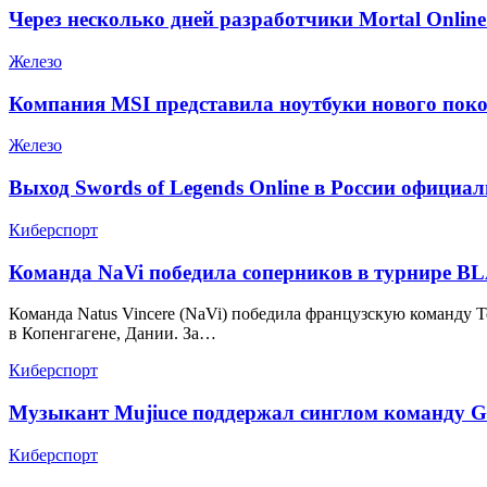
Через несколько дней разработчики Mortal Onlin
Железо
Компания MSI представила ноутбуки нового поко
Железо
Выход Swords of Legends Online в России официа
Киберспорт
Команда NaVi победила соперников в турнире BLAS
Команда Natus Vincere (NaVi) победила французскую команду Team
в Копенгагене, Дании. За…
Киберспорт
Музыкант Mujiuce поддержал синглом команду G
Киберспорт