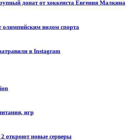
рупный донат от хоккеиста Евгения Малкина
т олимпийским видом спорта
затравили в Instagram
ion
питания, игр
e 2 откроют новые серверы