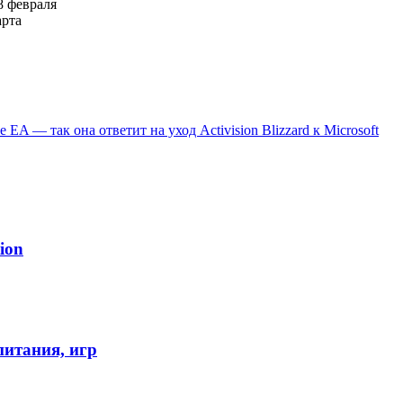
8 февраля
арта
A — так она ответит на уход Activision Blizzard к Microsoft
ion
питания, игр