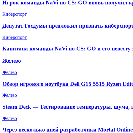
Игрок команды NaVi по CS: GO вновь получил к
Киберспорт
Депутат Госдумы предложил признать киберспор
Киберспорт
Капитана команды NaVi по CS: GO и его невесту 
Железо
Железо
Обзор игрового ноутбука Dell G15 5515 Ryzen Edit
Железо
Steam Deck — Тестирование температуры, шума, 
Железо
Через несколько дней разработчики Mortal Onlin