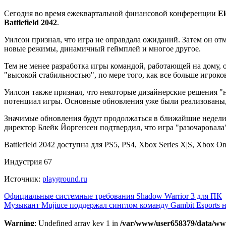
Сегодня во время ежеквартальной финансовой конференции
El
Battlefield 2042
.
Уилсон признал, что игра не оправдала ожиданий. Затем он от
новые режимы, динамичный геймплей и многое другое.
Тем не менее разработка игры командой, работающей на дому, ок
"высокой стабильностью", по мере того, как все больше игрок
Уилсон также признал, что некоторые дизайнерские решения "н
потенциал игры. Основные обновления уже были реализованы, 
Значимые обновления будут продолжаться в ближайшие недели,
директор Блейк Йоргенсен подтвердил, что игра "разочаровала
Battlefield 2042 доступна для PS5, PS4, Xbox Series X|S, Xbox O
Индустрия 67
Источник:
playground.ru
Навигация
Официальные системные требования Shadow Warrior 3 для ПК
Музыкант Mujiuce поддержал синглом команду Gambit Esport
по
записям
Warning
: Undefined array key 1 in
/var/www/user658379/data/ww