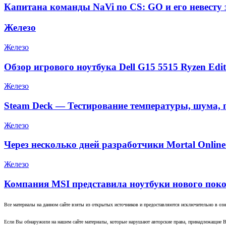
Капитана команды NaVi по CS: GO и его невесту 
Железо
Железо
Обзор игрового ноутбука Dell G15 5515 Ryzen Edit
Железо
Steam Deck — Тестирование температуры, шума, 
Железо
Через несколько дней разработчики Mortal Onlin
Железо
Компания MSI представила ноутбуки нового поко
Все материалы на данном сайте взяты из открытых источников и предоставляются исключительно в озна
Если Вы обнаружили на нашем сайте материалы, которые нарушают авторские права, принадлежащие В