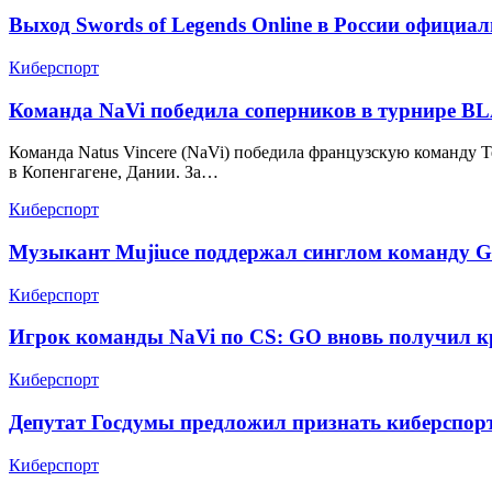
Выход Swords of Legends Online в России официа
Киберспорт
Команда NaVi победила соперников в турнире BLAS
Команда Natus Vincere (NaVi) победила французскую команду Team
в Копенгагене, Дании. За…
Киберспорт
Музыкант Mujiuce поддержал синглом команду G
Киберспорт
Игрок команды NaVi по CS: GO вновь получил к
Киберспорт
Депутат Госдумы предложил признать киберспор
Киберспорт