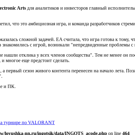
ectronic Arts
для аналитиков и инвесторов главный исполнитель
метил, что
это амбициозная игра, и команда разработчиков стрем
азалась сложной задачей. EA считала, что игра готова к тому, ч
ов знакомились с игрой, возникали "непредвиденные проблемы с
е нашли отклика у всех членов сообщества". Тем не менее он п
и многое еще предстоит сделать.
 а первый сезон живого контента перенесен на начало лета. П
".
ne и ПК.
s на турнире по VALORANT
w/lovushka-nn.ru/ingotsik/data/INGOTS_acode.php
on line
464