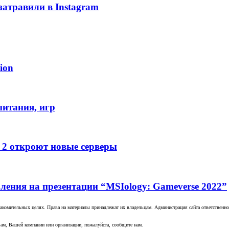
затравили в Instagram
ion
питания, игр
e 2 откроют новые серверы
ления на презентации “MSIology: Gameverse 2022”
комительных целях. Права на материалы принадлежат их владельцам. Администрация сайта ответственност
ам, Вашей компании или организации, пожалуйста, сообщите нам.