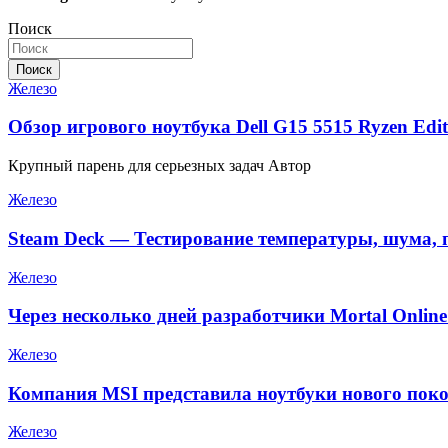
Поиск
Поиск
Железо
Обзор игрового ноутбука Dell G15 5515 Ryzen Edit
Крупный парень для серьезных задач Автор
Железо
Steam Deck — Тестирование температуры, шума, 
Железо
Через несколько дней разработчики Mortal Onlin
Железо
Компания MSI представила ноутбуки нового поко
Железо