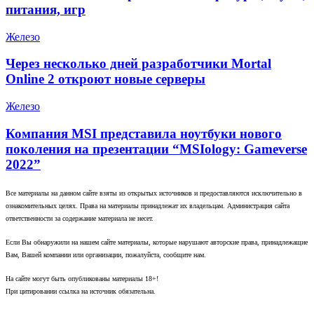
питания, игр
Железо
Через несколько дней разработчики Mortal
Online 2 откроют новые серверы
Железо
Компания MSI представила ноутбуки нового
поколения на презентации “MSIology: Gameverse
2022”
Все материалы на данном сайте взяты из открытых источников и предоставляются исключительно в
ознакомительных целях. Права на материалы принадлежат их владельцам. Администрация сайта
ответственности за содержание материала не несет.
Если Вы обнаружили на нашем сайте материалы, которые нарушают авторские права, принадлежащие
Вам, Вашей компании или организации, пожалуйста, сообщите нам.
На сайте могут быть опубликованы материалы 18+!
При цитировании ссылка на источник обязательна.