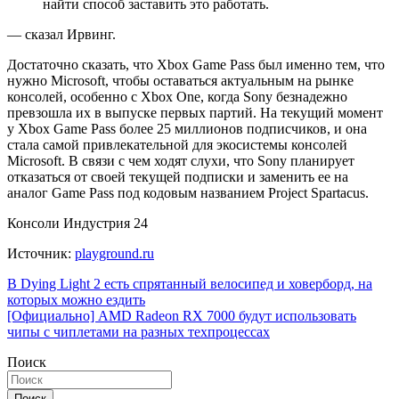
найти способ заставить это работать.
— сказал Ирвинг.
Достаточно сказать, что Xbox Game Pass был именно тем, что
нужно Microsoft, чтобы оставаться актуальным на рынке
консолей, особенно с Xbox One, когда Sony безнадежно
превзошла их в выпуске первых партий. На текущий момент
у Xbox Game Pass более 25 миллионов подписчиков, и она
стала самой привлекательной для экосистемы консолей
Microsoft. В связи с чем ходят слухи, что Sony планирует
отказаться от своей текущей подписки и заменить ее на
аналог Game Pass под кодовым названием Project Spartacus.
Консоли Индустрия 24
Источник:
playground.ru
Навигация
В Dying Light 2 есть спрятанный велосипед и ховерборд, на
которых можно ездить
по
[Официально] AMD Radeon RX 7000 будут использовать
записям
чипы с чиплетами на разных техпроцессах
Поиск
Поиск