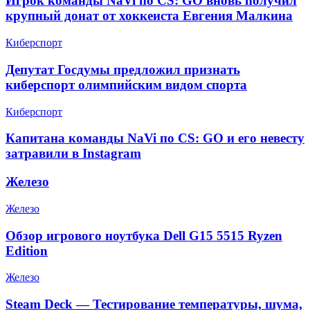
Игрок команды NaVi по CS: GO вновь получил
крупный донат от хоккеиста Евгения Малкина
Киберспорт
Депутат Госдумы предложил признать
киберспорт олимпийским видом спорта
Киберспорт
Капитана команды NaVi по CS: GO и его невесту
затравили в Instagram
Железо
Железо
Обзор игрового ноутбука Dell G15 5515 Ryzen
Edition
Железо
Steam Deck — Тестирование температуры, шума,