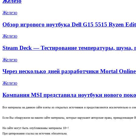
Железо
Железо
Обзор игрового ноутбука Dell G15 5515 Ryzen Edit
Железо
Steam Deck — Тестирование температуры, шума, 
Железо
Через несколько дней разработчики Mortal Onlin
Железо
Компания MSI представила ноутбуки нового поко
Все материалы на данном сайте взяты из открытых источников и предоставляются исключительно в озна
Если Вы обнаружили на нашем сайте материалы, которые нарушают авторские права, принадлежащие В
На сайте могут быть опубликованы материалы 18+!
При цитировании ссылка на источник обязательна.