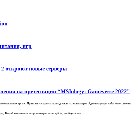
ion
питания, игр
e 2 откроют новые серверы
ления на презентации “MSIology: Gameverse 2022”
комительных целях. Права на материалы принадлежат их владельцам. Администрация сайта ответственност
ам, Вашей компании или организации, пожалуйста, сообщите нам.