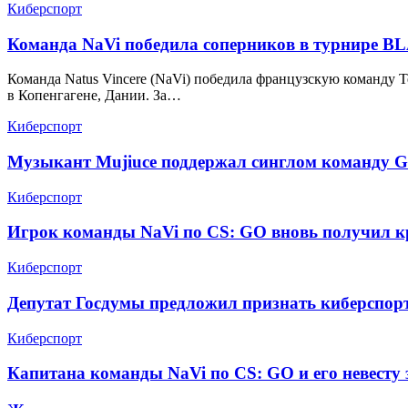
Киберспорт
Команда NaVi победила соперников в турнире BLAS
Команда Natus Vincere (NaVi) победила французскую команду Team
в Копенгагене, Дании. За…
Киберспорт
Музыкант Mujiuce поддержал синглом команду G
Киберспорт
Игрок команды NaVi по CS: GO вновь получил к
Киберспорт
Депутат Госдумы предложил признать киберспор
Киберспорт
Капитана команды NaVi по CS: GO и его невесту 