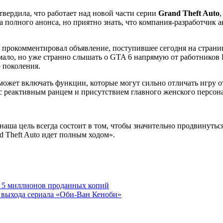
вердила, что работает над новой части серии
Grand Theft Auto
а полного анонса, но приятно
знать, что компания-разработчик 
рокомментировал объявление, поступившее сегодня на страницы R
ало, но уже странно слышать о GTA 6 напрямую от работников R
 поколения.
 может включать функции, которые могут сильно отличать игру 
 реактивным ранцем и присутствием главного женского персон
ша цель всегда состоит в том, чтобы значительно продвинуться
d Theft Auto идет полным ходом».
ла 5 миллионов проданных копий
у выхода сериала «Оби-Ван Кеноби»