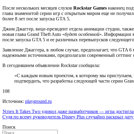
После нескольких месяцев слухов
Rockstar Games
наконец подт
глава знаменитой серии игр с открытым миром еще не получил
более 8 лет после запуска GTA 5.
Джим Джаггер, вице-президент отдела анимации студии, также п
новая глава Grand Theft Auto «
будет особенной
». Информации м
после запуска GTA 5 и ее различных перевыпусков следующего
Заявление Джаггера, в любом случае, предполагает, что GTA 6
надежными источниками, предполагали современный сеттинг с
В сегодняшнем объявлении Rockstar сообщила:
«С каждым новым проектом, к которому мы приступаем, на
подтвердить, что разработка следующей части серии Gran
108
Источник:
playground.ru
Навигация
Успех It Takes Two удивил даже разработчиков — игра достиг
Судя по всему руководитель Disney Plus случайно раскрыл дат
по
Поиск
записям