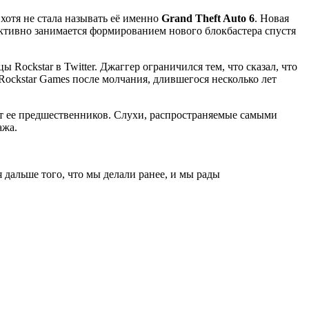
, хотя не стала называть её именно
Grand Theft Auto 6
. Новая
активно занимается формированием нового блокбастера спустя
ockstar в Twitter. Джаггер ограничился тем, что сказал, что
ockstar Games после молчания, длившегося несколько лет
от ее предшественников. Слухи, распространяемые самыми
ажа.
 дальше того, что мы делали ранее, и мы рады