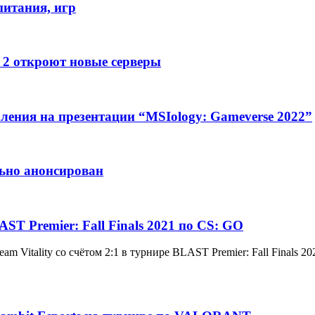
питания, игр
e 2 откроют новые серверы
ления на презентации “MSIology: Gameverse 2022”
льно анонсирован
T Premier: Fall Finals 2021 по CS: GO
 Vitality со счётом 2:1 в турнире BLAST Premier: Fall Finals 20