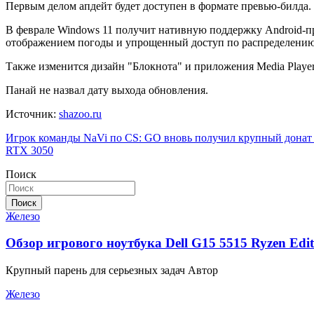
Первым делом апдейт будет доступен в формате превью-билда.
В феврале Windows 11
получит нативную поддержку Android-пр
отображением погоды и упрощенный доступ по распределению 
Также изменится дизайн "Блокнота" и приложения Media Player.
Панай не назвал дату выхода обновления.
Источник:
shazoo.ru
Навигация
Игрок команды NaVi по CS: GO вновь получил крупный донат 
RTX 3050
по
Поиск
записям
Поиск
Железо
Обзор игрового ноутбука Dell G15 5515 Ryzen Edit
Крупный парень для серьезных задач Автор
Железо