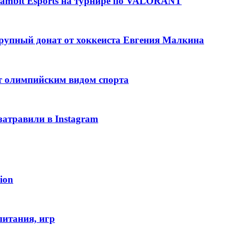
ambit Esports на турнире по VALORANT
рупный донат от хоккеиста Евгения Малкина
т олимпийским видом спорта
затравили в Instagram
ion
питания, игр