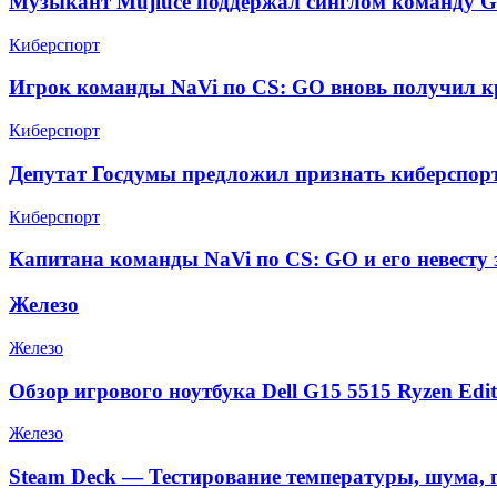
Музыкант Mujiuce поддержал синглом команду G
Киберспорт
Игрок команды NaVi по CS: GO вновь получил к
Киберспорт
Депутат Госдумы предложил признать киберспор
Киберспорт
Капитана команды NaVi по CS: GO и его невесту 
Железо
Железо
Обзор игрового ноутбука Dell G15 5515 Ryzen Edit
Железо
Steam Deck — Тестирование температуры, шума, 