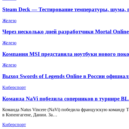
Steam Deck — Тестирование температуры, шума, 
Железо
Через несколько дней разработчики Mortal Onlin
Железо
Компания MSI представила ноутбуки нового поко
Железо
Выход Swords of Legends Online в России официа
Киберспорт
Команда NaVi победила соперников в турнире BLAS
Команда Natus Vincere (NaVi) победила французскую команду Team
в Копенгагене, Дании. За…
Киберспорт