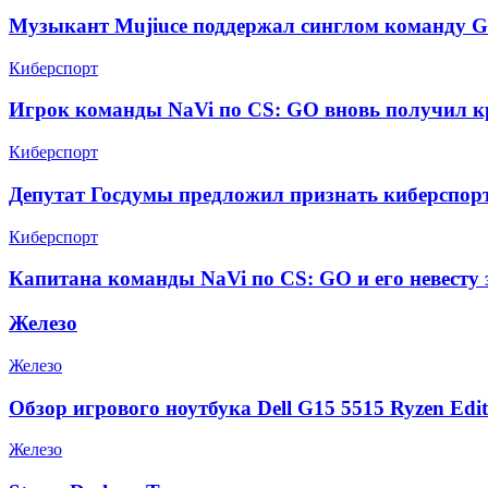
Музыкант Mujiuce поддержал синглом команду G
Киберспорт
Игрок команды NaVi по CS: GO вновь получил к
Киберспорт
Депутат Госдумы предложил признать киберспор
Киберспорт
Капитана команды NaVi по CS: GO и его невесту 
Железо
Железо
Обзор игрового ноутбука Dell G15 5515 Ryzen Edit
Железо