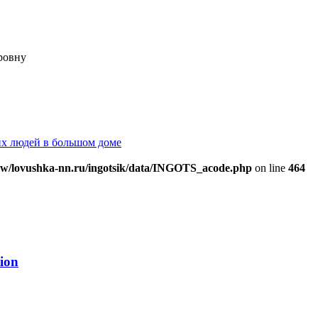
ровну
их людей в большом доме
w/lovushka-nn.ru/ingotsik/data/INGOTS_acode.php
on line
464
ion