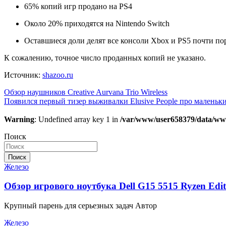
65% копий игр продано на PS4
Около 20% приходятся на Nintendo Switch
Оставшиеся доли делят все консоли Xbox и PS5 почти по
К сожалению, точное число проданных копий не указано.
Источник:
shazoo.ru
Навигация
Обзор наушников Creative Aurvana Trio Wireless
Появился первый тизер выживалки Elusive People про маленьк
по
записям
Warning
: Undefined array key 1 in
/var/www/user658379/data/ww
Поиск
Поиск
Железо
Обзор игрового ноутбука Dell G15 5515 Ryzen Edit
Крупный парень для серьезных задач Автор
Железо