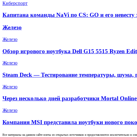
Киберспорт
Капитана команды NaVi по CS: GO и его невесту 
Железо
Железо
Обзор игрового ноутбука Dell G15 5515 Ryzen Edit
Железо
Steam Deck — Тестирование температуры, шума, 
Железо
Через несколько дней разработчики Mortal Onlin
Железо
Компания MSI представила ноутбуки нового поко
Все материалы на данном сайте взяты из открытых источников и предоставляются исключительно в озна