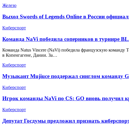
Железо
Выход Swords of Legends Online в России официа
Киберспорт
Команда NaVi победила соперников в турнире BLAS
Команда Natus Vincere (NaVi) победила французскую команду Team
в Копенгагене, Дании. За…
Киберспорт
Музыкант Mujiuce поддержал синглом команду G
Киберспорт
Игрок команды NaVi по CS: GO вновь получил к
Киберспорт
Депутат Госдумы предложил признать киберспор