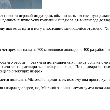
ет новости игровой индустрии, обычно вызывая гневную реакци
 о недавнем выкупе Sony
компании Bungie за 3,6 миллиарда долла
Sony пытается идти в ногу с постоянно меняющейся отраслью. "Я 
 четырех лет назад за 700 миллионов долларов с 400 разработчи
 рода его работа — без учета потенциальных планов Sony на буд
т значительно расширить линейку своих игр. По предварительны
всецело о текущих цифрах.
ается позволять Microsoft опередить ее, поэтому она просто купи
2 миллиарда долларов, но, Microsoft запрашиваемая сумма показал