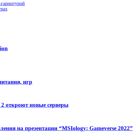
-гарнитурой
трах
ion
питания, игр
e 2 откроют новые серверы
ления на презентации “MSIology: Gameverse 2022”