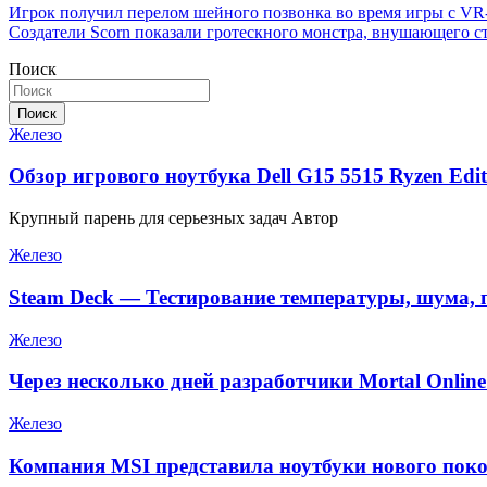
Навигация
Игрок получил перелом шейного позвонка во время игры с VR
Создатели Scorn показали гротескного монстра, внушающего с
по
Поиск
записям
Поиск
Железо
Обзор игрового ноутбука Dell G15 5515 Ryzen Edit
Крупный парень для серьезных задач Автор
Железо
Steam Deck — Тестирование температуры, шума, 
Железо
Через несколько дней разработчики Mortal Onlin
Железо
Компания MSI представила ноутбуки нового поко