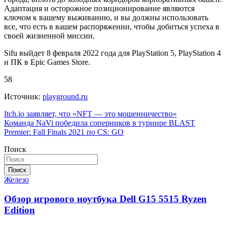
Адаптация и осторожное позиционирование являются
ключом к вашему выживанию, и вы должны использовать
все, что есть в вашем распоряжении, чтобы добиться успеха в
своей жизненной миссии.
Sifu выйдет 8 февраля 2022 года для PlayStation 5, PlayStation 4
и ПК в Epic Games Store.
58
Источник:
playground.ru
Навигация
Itch.io заявляет, что «NFT — это мошенничество»
Команда NaVi победила соперников в турнире BLAST
по
Premier: Fall Finals 2021 по CS: GO
записям
Поиск
Поиск
Железо
Обзор игрового ноутбука Dell G15 5515 Ryzen
Edition