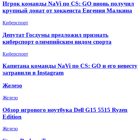
Игрок команды NaVi по CS: GO вновь получил
крупный донат от хоккеиста Евгения Малкина
Киберспорт
Депутат Госдумы предложил признать
киберспорт олимпийским видом спорта
Киберспорт
Капитана команды NaVi по CS: GO и его невесту
затравили в Instagram
Железо
Железо
Обзор игрового ноутбука Dell G15 5515 Ryzen
Edition
Железо