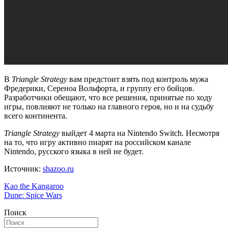
В
Triangle Strategy
вам предстоит взять под контроль мужа
Фредерики, Сереноа Вольфорта, и группу его бойцов.
Разработчики обещают, что все решения, принятые по ходу
игры, повлияют не только на главного героя, но и на судьбу
всего континента.
Triangle Strategy
выйдет 4 марта на Nintendo Switch. Несмотря
на то, что игру активно пиарят на российском канале
Nintendo, русского языка в ней не будет.
Источник:
shazoo.ru
Навигация
Kao the Kangaroo
Dune: Spice Wars
по
Поиск
записям