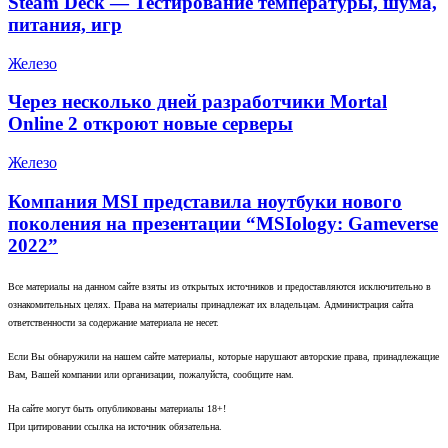
Steam Deck — Тестирование температуры, шума,
питания, игр
Железо
Через несколько дней разработчики Mortal
Online 2 откроют новые серверы
Железо
Компания MSI представила ноутбуки нового
поколения на презентации “MSIology: Gameverse
2022”
Все материалы на данном сайте взяты из открытых источников и предоставляются исключительно в
ознакомительных целях. Права на материалы принадлежат их владельцам. Администрация сайта
ответственности за содержание материала не несет.
Если Вы обнаружили на нашем сайте материалы, которые нарушают авторские права, принадлежащие
Вам, Вашей компании или организации, пожалуйста, сообщите нам.
На сайте могут быть опубликованы материалы 18+!
При цитировании ссылка на источник обязательна.