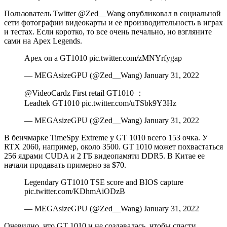
Пользователь Twitter @Zed__Wang опубликовал в социальной
сети фотографии видеокарты и ее производительность в играх
и тестах. Если
коротко, то все очень печально, но взгляните
сами на Apex Legends.
Apex on a GT1010 pic.twitter.com/zMNYrfygap
— MEGAsizeGPU (@Zed__Wang) January 31, 2022
@VideoCardz First retail GT1010 ：
Leadtek GT1010 pic.twitter.com/uTSbk9Y3Hz
— MEGAsizeGPU (@Zed__Wang) January 31, 2022
В бенчмарке TimeSpy Extreme у GT 1010 всего 153 очка. У
RTX 2060, например, около 3500. GT 1010 может похвастаться
256 ядрами CUDA и 2 ГБ видеопамяти DDR5. В Китае ее
начали продавать примерно за $70.
Legendary GT1010 TSE score and BIOS capture
pic.twitter.com/KDhmAiODzB
— MEGAsizeGPU (@Zed__Wang) January 31, 2022
Очевидно, что GT 1010 и не создавалась, чтобы спасти