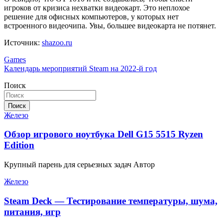
игроков от кризиса нехватки видеокарт. Это неплохое
решение для офисных компьютеров, у которых нет
встроенного видеочипа. Увы, большее видеокарта не потянет.
Источник:
shazoo.ru
Навигация
Games
Календарь мероприятий Steam на 2022-й год
по
Поиск
записям
Поиск
Железо
Обзор игрового ноутбука Dell G15 5515 Ryzen
Edition
Крупный парень для серьезных задач Автор
Железо
Steam Deck — Тестирование температуры, шума,
питания, игр