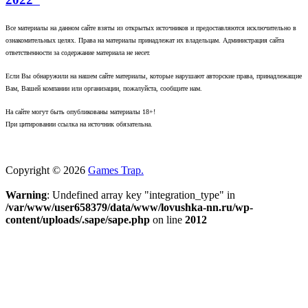
Все материалы на данном сайте взяты из открытых источников и предоставляются исключительно в
ознакомительных целях. Права на материалы принадлежат их владельцам. Администрация сайта
ответственности за содержание материала не несет.
Если Вы обнаружили на нашем сайте материалы, которые нарушают авторские права, принадлежащие
Вам, Вашей компании или организации, пожалуйста, сообщите нам.
На сайте могут быть опубликованы материалы 18+!
При цитировании ссылка на источник обязательна.
Copyright © 2026
Games Trap.
Warning
: Undefined array key "integration_type" in
/var/www/user658379/data/www/lovushka-nn.ru/wp-
content/uploads/.sape/sape.php
on line
2012