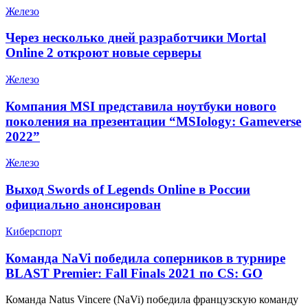
Железо
Через несколько дней разработчики Mortal
Online 2 откроют новые серверы
Железо
Компания MSI представила ноутбуки нового
поколения на презентации “MSIology: Gameverse
2022”
Железо
Выход Swords of Legends Online в России
официально анонсирован
Киберспорт
Команда NaVi победила соперников в турнире
BLAST Premier: Fall Finals 2021 по CS: GO
Команда Natus Vincere (NaVi) победила французскую команду